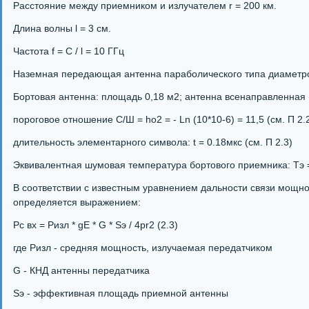
Расстояние между приемником и излучателем r = 200 км.
Длина волны l = 3 см.
Частота f = C / l = 10 ГГц
Наземная передающая антенна параболического типа диаметр
Бортовая антенна: площадь 0,18 м2; антенна всенаправленная 
пороговое отношение С/Ш = hо2 = - Ln (10*10-6) = 11,5 (см. П 2.
длительность элементарного символа: t = 0.18мкс (см. П 2.3)
Эквивалентная шумовая температура бортового приемника: Тэ = 1
В соответствии с известным уравнением дальности связи мощно
определяется выражением:
Рс вх = Ризл * gЕ * G * Sэ / 4pr2 (2.3)
где Ризл - средняя мощность, излучаемая передатчиком
G - КНД антенны передатчика
Sэ - эффективная площадь приемной антенны