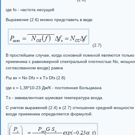
где fо - частота несущей
Выражение (2.6) можно представить в виде
(2.7)
В простейшем случае, когда основной помехой являются толь
приемника с равномерной спектральной плотностью No, мощнос
согласованном входе) равна
Рш вх = No Dfэ = к Тэ Dfэ (2.8)
где к = 1,38*10-23 Дж/К - постоянная Больцмана
Тэ - эквивалентная шумовая температура входа.
С учетом выражений (2.4) и (2.7) отношение средней мощности
входе приемника определяется формулой: