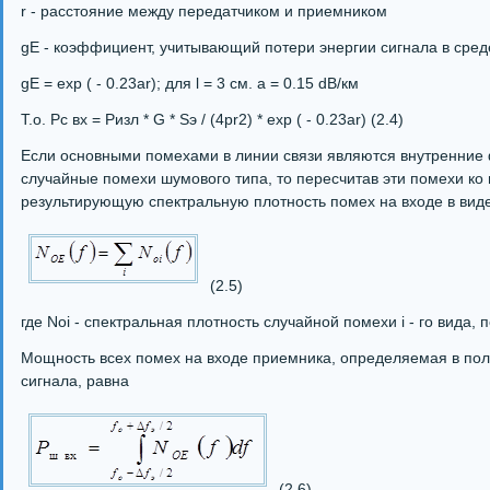
r - расстояние между передатчиком и приемником
gЕ - коэффициент, учитывающий потери энергии сигнала в сред
gЕ = exp ( - 0.23ar); для l = 3 см. a = 0.15 dB/км
Т.о. Рс вх = Ризл * G * Sэ / (4pr2) * exp ( - 0.23ar) (2.4)
Если основными помехами в линии связи являются внутренние
случайные помехи шумового типа, то пересчитав эти помехи ко
результирующую спектральную плотность помех на входе в виде
(2.5)
где Noi - спектральная плотность случайной помехи i - го вида,
Мощность всех помех на входе приемника, определяемая в пол
сигнала, равна
(2.6)