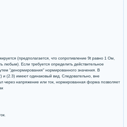
ируется (предполагается, что сопротивление 9t равно 1 Ом,
ть любым). Если требуется определить действительное
утем "денормирования" нормированного значения. В
) и (2.3) имеют одинаковый вид. Следовательно, вне
нал через напряжение или ток, нормированная форма позволяет
ак
ок.