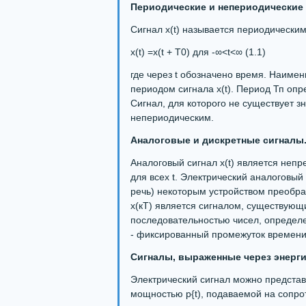
Периодические и непериодические 
Сигнал x(t) называется периодическим
x(t) =x(t + T0) для -∞<t<∞ (1.1)
где через t обозначено время. Наиме
периодом сигнала x(t). Период Тп опр
Сигнал, для которого не существует з
непериодическим.
Аналоговые и дискретные сигналы
Аналоговый сигнал x(t) является непр
для всех t. Электрический аналоговый 
речь) некоторым устройством преобра
х(кТ) является сигналом, существующ
последовательностью чисел, определен
- фиксированный промежуток времени
Сигналы, выраженные через энерг
Электрический сигнал можно представи
мощностью p{t), подаваемой на сопро