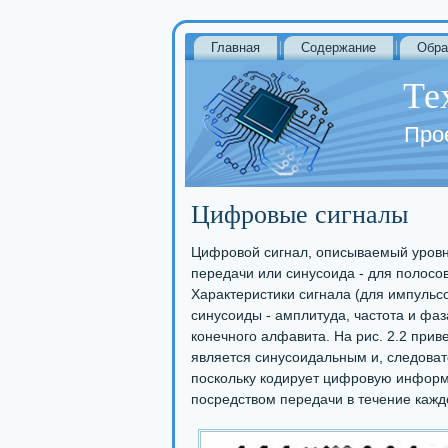
Главная
Содержание
Обра
Те
Про
Цифровые сигналы
Цифровой сигнал, описываемый уровне
передачи или синусоида - для полос
Характеристики сигнала (для импульс
синусоиды - амплитуда, частота и фаз
конечного алфавита. На рис. 2.2 прив
является синусоидальным и, следоват
поскольку кодирует цифровую информ
посредством передачи в течение кажд