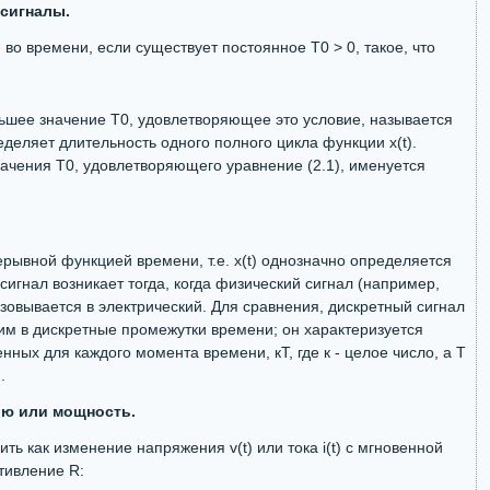
сигналы.
 во времени, если существует постоянное Т0 > 0, такое, что
ньшее значение T0, удовлетворяющее это условие, называется
еделяет длительность одного полного цикла функции x(t).
начения T0, удовлетворяющего уравнение (2.1), именуется
.
ерывной функцией времени, т.е. x(t) однозначно определяется
сигнал возникает тогда, когда физический сигнал (например,
зовывается в электрический. Для сравнения, дискретный сигнал
им в дискретные промежутки времени; он характеризуется
ных для каждого момента времени, кТ, где к - целое число, а T
.
ию или мощность.
ть как изменение напряжения v(t) или тока i(t) с мгновенной
тивление R: