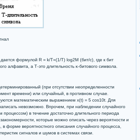
гнал
 дается формулой R = k/T=(1/T) log2M (бит/с), где к бит
го алфавита, а Т-это длительность κ-битового символа.
детерминированный (при отсутствии неопределенности
омент времени) или случайный, в противном случае.
ются математическим выражением x(t) = 5 cos10t. Для
написать невозможно. Впрочем, при наблюдении случайного
м процессом) в течение достаточно длительного периода
 закономерности, которые можно описать через вероятности и
ь, в форме вероятностного описания случайного процесса,
еристик сигналов и шумов в системах связи.