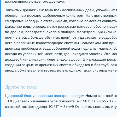
разновидность открытого дренажа.
Закрытый дренаж - система взаимосвязанных дрен, уложенных в
обложенных песчано-щебеночным фильтром. На ответственных 
смотровые колодцы с отстойниками, которые помогают очищать 
Движение воды определяется разностью напоров, обеспечиваем
по дренам, попадает сначала в главную, магистральную (или ко
почти в 2 раза больше обычных дрен), оттуда стекает в водосб
него в различные водоотводящие системы - самотеком или при
дренажа проблема отвода собранной воды - одна из главных. 
исходя из условий той местности, где находится участок. Это м
дождевой канализации, кюветы вдоль дорог, близлежащие реки, р
создании закрытых дренажных систем обходятся и без труб, за
иногда обматывая его геотекстилем, однако такая система мен
Другое по теме:
Цифровой блок управления электроприводом
Номер зачетной к
ТТЛ Диапазон изменения угла поворота: a=150+5n±5=165 - 175
световой ток фотодиода: IC / IT = 5+n=9 Относительная амплитуда