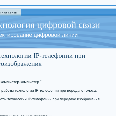
тная связь
хнология цифровой связи
ектирование цифровой линии
технологии IP-телефонии при
деоизображения
 компьютер-компьютер ";
 работы технологии IP-телефонии при передаче голоса;
оты технологии IP-телефонии при передаче изображения.