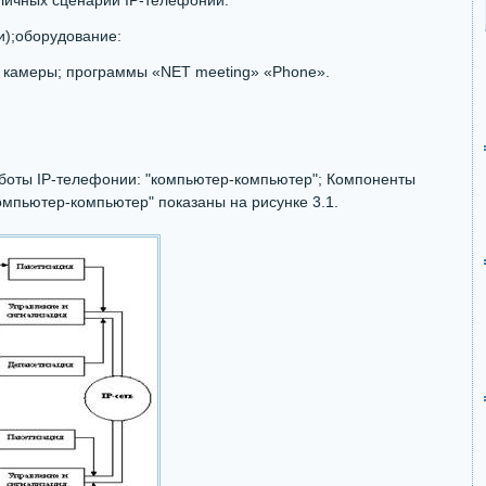
личных сценарий IP-телефонии.
и);оборудование:
 камеры; программы «NET meeting» «Phone».
аботы IP-телефонии: "компьютер-компьютер"; Компоненты
мпьютер-компьютер" показаны на рисунке 3.1.