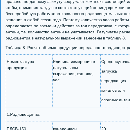
правило, по данному азимуту сооружают комплект, состоящий из 
чтобы, применяя каждую в соответствующий период времени, о
бесперебойную работу коротковолновых радиовещательных пер
вещания в любой сезон года. Поэтому количество часов работы 
определяется по времени действия за год передатчика, с котор
антенн, т.е. количество антенн не учитывается. Результаты ра
радиоцентра в натуральном выражении занесены в таблицу 8.
Таблица 8. Расчет объема продукции передающего радиоцентр
Номенклатура
Единица измерения в
Среднесуточн
продукции
натуральном
загрузка
выражении, кан.-час,
час.
передающих
каналов или
сложных анте
1.Радиовещание:
ПДСВ-150
канало-часы
20