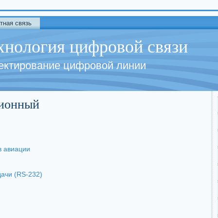
тная связь
хнология цифровой связи
ектирование цифровой линии
ионный
в авиации
ачи (RS-232)