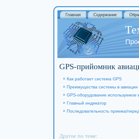
Главная
Содержание
Обра
Те
Про
GPS-прийомник авиац
Как работает система GPS
Преимущества системы в авиации
GPS-оборудование используемое 
Главный индикатор
Последовательность приема/перед
Другое по теме: